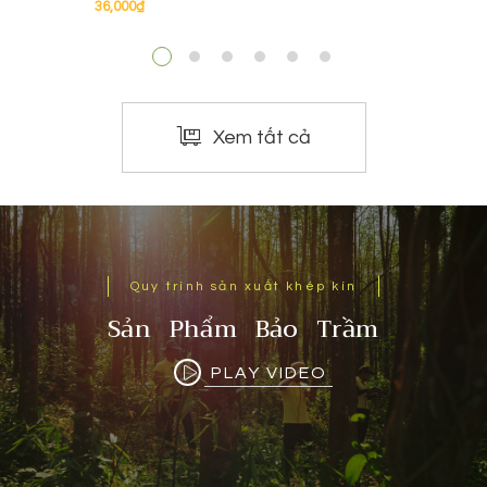
36,000
₫
Xem tất cả
Quy trình sản xuất khép kín
Sản Phẩm Bảo Trầm
PLAY VIDEO