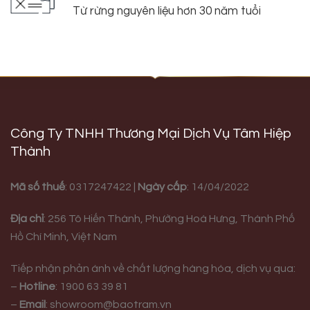
Từ rừng nguyên liệu hơn 30 năm tuổi
Công Ty TNHH Thương Mại Dịch Vụ Tâm Hiệp
Thành
Mã số thuế
: 0317247422 |
Ngày cấp
: 14/04/2022
Địa chỉ
:
256 Tô Hiến Thành, Phường Hoà Hưng,
Thành Phố
Hồ Chí Minh, Việt Nam
Tiếp nhận phản ánh về chất lượng hàng hóa, dịch vụ qua:
–
Hotline
:
1900 63 39 81
–
Email
:
showroom@baotram.vn