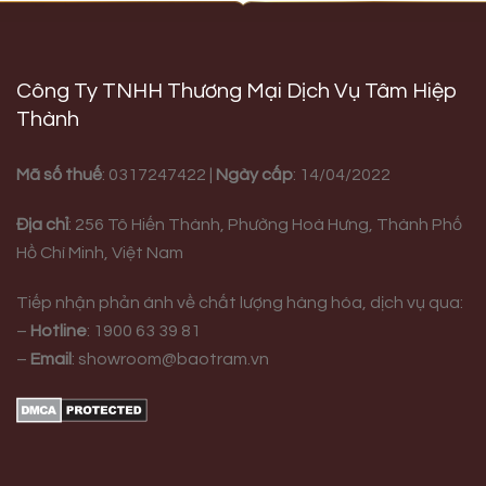
Công Ty TNHH Thương Mại Dịch Vụ Tâm Hiệp
Thành
Mã số thuế
: 0317247422 |
Ngày cấp
: 14/04/2022
Địa chỉ
:
256 Tô Hiến Thành, Phường Hoà Hưng,
Thành Phố
Hồ Chí Minh, Việt Nam
Tiếp nhận phản ánh về chất lượng hàng hóa, dịch vụ qua:
–
Hotline
:
1900 63 39 81
–
Email
:
showroom@baotram.vn