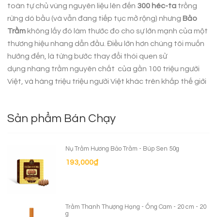
toàn tự chủ vùng nguyên liệu lên đến
300 héc-ta
trồng
rừng dó bầu (và vẫn đang tiếp tục mở rộng) nhưng
Bảo
Trầm
không lấy đó làm thước đo cho sự lớn mạnh của một
thương hiệu nhang dẫn đầu. Điều lớn hơn chúng tôi muốn
hướng đến, là từng bước thay đổi thói quen sử
dụng
nhang trầm nguyên chất
của gần 100 triệu người
Việt, và hàng triệu triệu người Việt khác trên khắp thế giới
Sản phẩm Bán Chạy
Nụ Trầm Hương Bảo Trầm - Búp Sen 50g
193,000
₫
Trầm Thanh Thượng Hạng - Ống Cam - 20 cm - 20
g