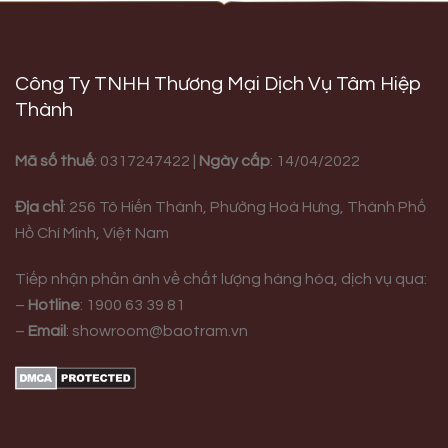
Công Ty TNHH Thương Mại Dịch Vụ Tâm Hiệp
Thành
Mã số thuế
: 0317247422 |
Ngày cấp
: 14/04/2022
Địa chỉ
:
256 Tô Hiến Thành, Phường Hoà Hưng,
Thành Phố
Hồ Chí Minh, Việt Nam
Tiếp nhận phản ánh về chất lượng hàng hóa, dịch vụ qua:
–
Hotline
:
1900 63 39 81
–
Email
:
showroom@baotram.vn