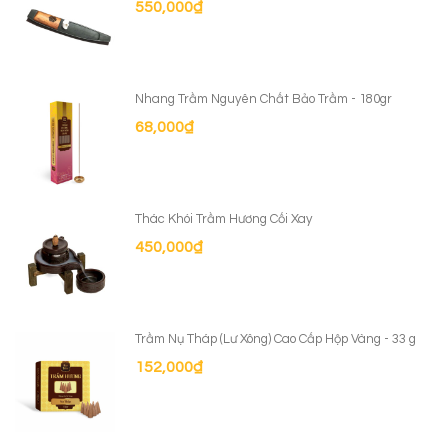
550,000
₫
Nhang Trầm Nguyên Chất Bảo Trầm - 180gr
68,000
₫
Thác Khói Trầm Hương Cối Xay
450,000
₫
Trầm Nụ Tháp (Lư Xông) Cao Cấp Hộp Vàng - 33 g
152,000
₫