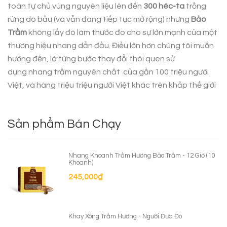
toàn tự chủ vùng nguyên liệu lên đến
300 héc-ta
trồng
rừng dó bầu (và vẫn đang tiếp tục mở rộng) nhưng
Bảo
Trầm
không lấy đó làm thước đo cho sự lớn mạnh của một
thương hiệu nhang dẫn đầu. Điều lớn hơn chúng tôi muốn
hướng đến, là từng bước thay đổi thói quen sử
dụng
nhang trầm nguyên chất
của gần 100 triệu người
Việt, và hàng triệu triệu người Việt khác trên khắp thế giới
Sản phẩm Bán Chạy
Nhang Khoanh Trầm Hương Bảo Trầm - 12 Giờ (10
Khoanh)
245,000
₫
Khay Xông Trầm Hương - Người Đưa Đò