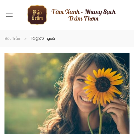
Tag:
Bảo Trầm
>
đời người