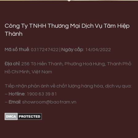
Công Ty TNHH Thương Mại Dịch Vụ Tâm Hiệp
Thành
Mã số thuế
: 0317247422 |
Ngày cấp
: 14/04/2022
Địa chỉ
:
256 Tô Hiến Thành, Phường Hoà Hưng,
Thành Phố
Hồ Chí Minh, Việt Nam
Tiếp nhận phản ánh về chất lượng hàng hóa, dịch vụ qua:
–
Hotline
:
1900 63 39 81
–
Email
:
showroom@baotram.vn