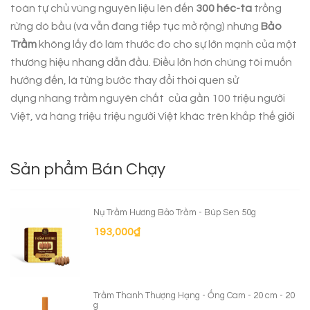
toàn tự chủ vùng nguyên liệu lên đến
300 héc-ta
trồng
rừng dó bầu (và vẫn đang tiếp tục mở rộng) nhưng
Bảo
Trầm
không lấy đó làm thước đo cho sự lớn mạnh của một
thương hiệu nhang dẫn đầu. Điều lớn hơn chúng tôi muốn
hướng đến, là từng bước thay đổi thói quen sử
dụng
nhang trầm nguyên chất
của gần 100 triệu người
Việt, và hàng triệu triệu người Việt khác trên khắp thế giới
Sản phẩm Bán Chạy
Nụ Trầm Hương Bảo Trầm - Búp Sen 50g
193,000
₫
Trầm Thanh Thượng Hạng - Ống Cam - 20 cm - 20
g