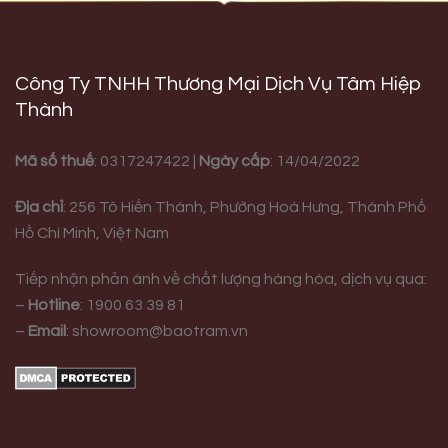
Công Ty TNHH Thương Mại Dịch Vụ Tâm Hiệp
Thành
Mã số thuế
: 0317247422 |
Ngày cấp
: 14/04/2022
Địa chỉ
:
256 Tô Hiến Thành, Phường Hoà Hưng,
Thành Phố
Hồ Chí Minh, Việt Nam
Tiếp nhận phản ánh về chất lượng hàng hóa, dịch vụ qua:
–
Hotline
:
1900 63 39 81
–
Email
:
showroom@baotram.vn