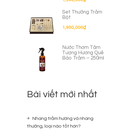
Set Thưởng Trầm
Bột
1,950,000
₫
Nước Thơm Tắm
Tượng Hương Quế
Bảo Trầm – 250ml
Bài viết mới nhất
Nhang trầm hương và nhang
thường, loại nào tốt hơn?