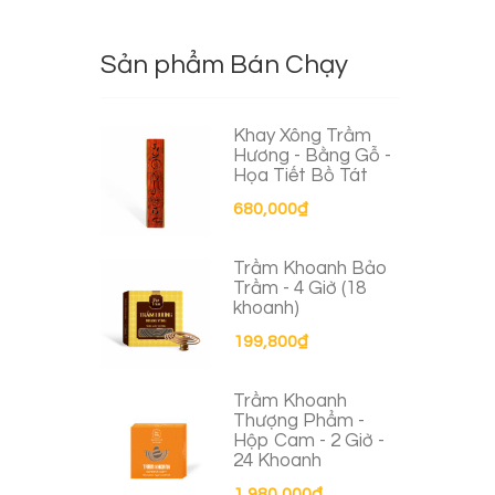
Sản phẩm Bán Chạy
Khay Xông Trầm
Hương - Bằng Gỗ -
Họa Tiết Bồ Tát
680,000
₫
Trầm Khoanh Bảo
Trầm - 4 Giờ (18
khoanh)
199,800
₫
Trầm Khoanh
Thượng Phẩm -
Hộp Cam - 2 Giờ -
24 Khoanh
1,980,000
₫