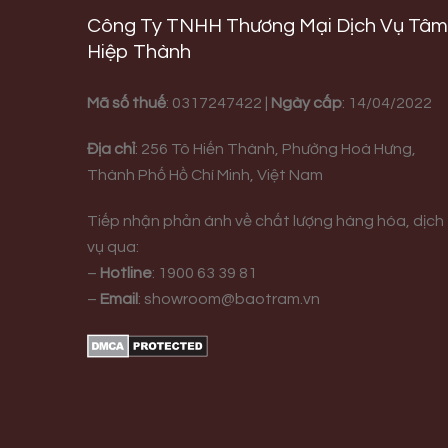
Công Ty TNHH Thương Mại Dịch Vụ Tâm
Hiệp Thành
Mã số thuế
: 0317247422 |
Ngày cấp
: 14/04/2022
Địa chỉ
:
256 Tô Hiến Thành, Phường Hoà Hưng,
Thành Phố Hồ Chí Minh, Việt Nam
Tiếp nhận phản ánh về chất lượng hàng hóa, dịch
vụ qua:
–
Hotline
:
1900 63 39 81
–
Email
:
showroom@baotram.vn