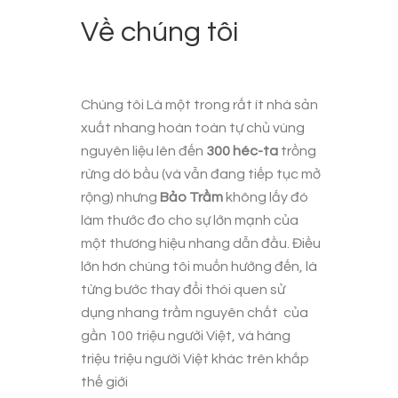
Về chúng tôi
Chúng tôi Là một trong rất ít nhà sản
xuất nhang hoàn toàn tự chủ vùng
nguyên liệu lên đến
300 héc-ta
trồng
rừng dó bầu (và vẫn đang tiếp tục mở
rộng) nhưng
Bảo Trầm
không lấy đó
làm thước đo cho sự lớn mạnh của
một thương hiệu nhang dẫn đầu. Điều
lớn hơn chúng tôi muốn hướng đến, là
từng bước thay đổi thói quen sử
dụng
nhang trầm nguyên chất
của
gần 100 triệu người Việt, và hàng
triệu triệu người Việt khác trên khắp
thế giới