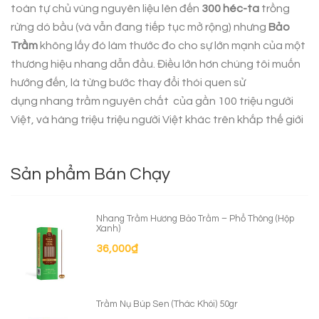
toàn tự chủ vùng nguyên liệu lên đến
300 héc-ta
trồng
rừng dó bầu (và vẫn đang tiếp tục mở rộng) nhưng
Bảo
Trầm
không lấy đó làm thước đo cho sự lớn mạnh của một
thương hiệu nhang dẫn đầu. Điều lớn hơn chúng tôi muốn
hướng đến, là từng bước thay đổi thói quen sử
dụng
nhang trầm nguyên chất
của gần 100 triệu người
Việt, và hàng triệu triệu người Việt khác trên khắp thế giới
Sản phẩm Bán Chạy
Nhang Trầm Hương Bảo Trầm – Phổ Thông (Hộp
Xanh)
36,000
₫
Trầm Nụ Búp Sen (Thác Khói) 50gr