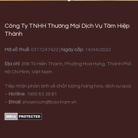
Công Ty TNHH Thương Mại Dịch Vụ Tâm Hiệp
Thành
Mã số thuế
: 0317247422 |
Ngày cấp
: 14/04/2022
Địa chỉ
:
256 Tô Hiến Thành, Phường Hoà Hưng,
Thành Phố
Hồ Chí Minh, Việt Nam
Tiếp nhận phản ánh về chất lượng hàng hóa, dịch vụ qua:
–
Hotline
:
1900 63 39 81
–
Email
:
showroom@baotram.vn