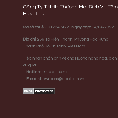
Công Ty TNHH Thương Mại Dịch Vụ Tâm
Hiệp Thành
Mã số thuế
: 0317247422 |
Ngày cấp
: 14/04/2022
Địa chỉ
:
256 Tô Hiến Thành, Phường Hoà Hưng,
Thành Phố Hồ Chí Minh, Việt Nam
Tiếp nhận phản ánh về chất lượng hàng hóa, dịch
vụ qua:
–
Hotline
:
1900 63 39 81
–
Email
:
showroom@baotram.vn