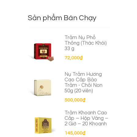
Sản phẩm Bán Chạy
Trầm Nụ Phổ
Thông (Thác Khói)
33 g
72,000
₫
Nụ Trầm Hương
Cao Cấp Bảo
Trầm - Chồi Non
50g (20 viên)
500,000
₫
Trầm Khoanh Cao
Cấp – Hộp Vàng –
2 Giờ – 20 Khoanh
145,000
₫