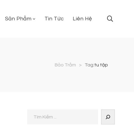
Sản Phẩm
Tin Tức
Liên Hệ
Bảo Trầm
>
Tag:
tu tập