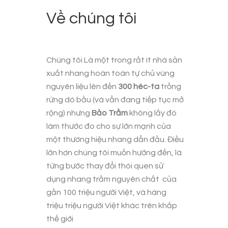
Về chúng tôi
Chúng tôi Là một trong rất ít nhà sản
xuất nhang hoàn toàn tự chủ vùng
nguyên liệu lên đến
300 héc-ta
trồng
rừng dó bầu (và vẫn đang tiếp tục mở
rộng) nhưng
Bảo Trầm
không lấy đó
làm thước đo cho sự lớn mạnh của
một thương hiệu nhang dẫn đầu. Điều
lớn hơn chúng tôi muốn hướng đến, là
từng bước thay đổi thói quen sử
dụng
nhang trầm nguyên chất
của
gần 100 triệu người Việt, và hàng
triệu triệu người Việt khác trên khắp
thế giới