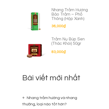
Nhang Trầm Hương
Bảo Trầm – Phổ
Thông (Hộp Xanh)
36,000
₫
Trầm Nụ Búp Sen
(Thác Khói) 50gr
83,000
₫
Bài viết mới nhất
Nhang trầm hương và nhang
thường, loại nào tốt hơn?