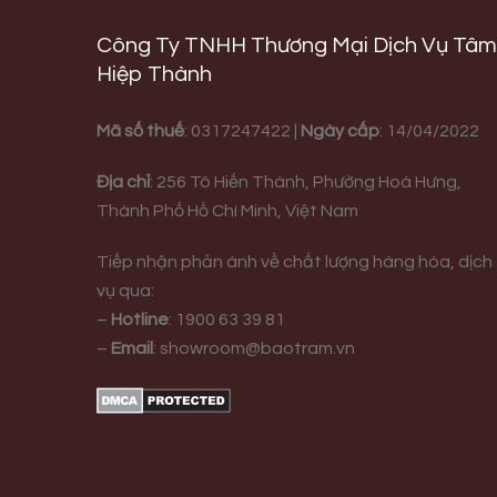
Công Ty TNHH Thương Mại Dịch Vụ Tâm
Hiệp Thành
Mã số thuế
: 0317247422 |
Ngày cấp
: 14/04/2022
Địa chỉ
:
256 Tô Hiến Thành, Phường Hoà Hưng,
Thành Phố Hồ Chí Minh, Việt Nam
Tiếp nhận phản ánh về chất lượng hàng hóa, dịch
vụ qua:
–
Hotline
:
1900 63 39 81
–
Email
:
showroom@baotram.vn