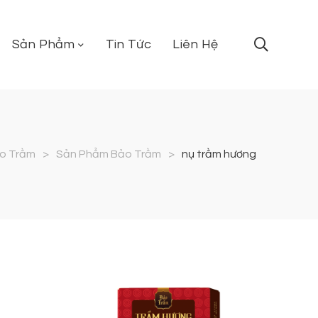
Sản Phẩm
Tin Tức
Liên Hệ
o Trầm
>
Sản Phẩm Bảo Trầm
>
nụ trầm hương