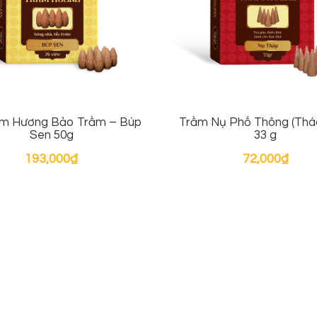
ầm Hương Bảo Trầm – Búp
Trầm Nụ Phổ Thông (Thác
Sen 50g
33 g
193,000
₫
72,000
₫