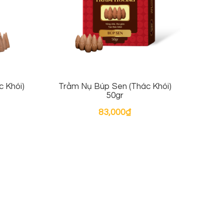
 Khói)
Trầm Nụ Búp Sen (Thác Khói)
50gr
83,000
₫