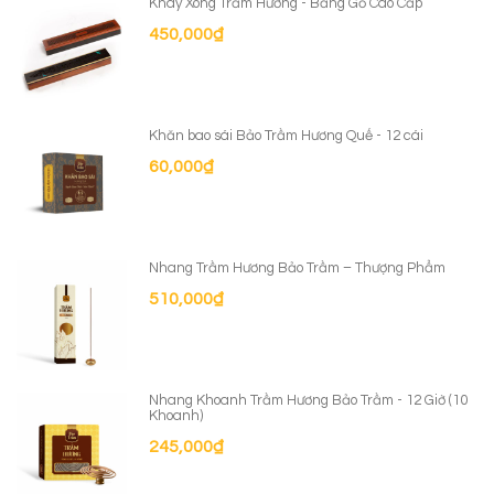
Khay Xông Trầm Hương - Bằng Gỗ Cao Cấp
450,000
₫
Khăn bao sái Bảo Trầm Hương Quế - 12 cái
60,000
₫
Nhang Trầm Hương Bảo Trầm – Thượng Phẩm
510,000
₫
Nhang Khoanh Trầm Hương Bảo Trầm - 12 Giờ (10
Khoanh)
245,000
₫