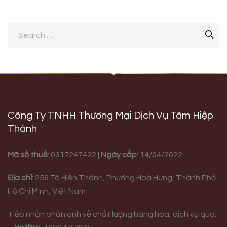
Công Ty TNHH Thương Mại Dịch Vụ Tâm Hiệp
Thành
Mã số thuế
: 0317247422 |
Ngày cấp
: 14/04/2022
Địa chỉ
:
256 Tô Hiến Thành, Phường Hoà Hưng,
Thành Phố
Hồ Chí Minh, Việt Nam
Tiếp nhận phản ánh về chất lượng hàng hóa, dịch vụ qua: