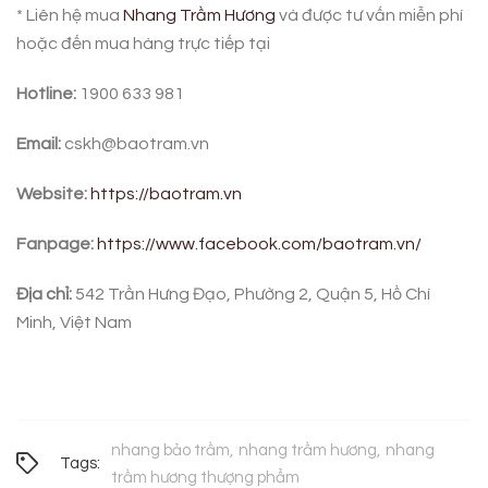
* Liên hệ mua
Nhang Trầm Hương
và được tư vấn miễn phí
hoặc đến mua hàng trực tiếp tại
Hotline:
1900 633 981
Email:
cskh@baotram.vn
Website:
https://baotram.vn
Fanpage:
https://www.facebook.com/baotram.vn/
Địa chỉ:
542 Trần Hưng Đạo, Phường 2, Quận 5, Hồ Chí
Minh, Việt Nam
nhang bảo trầm
nhang trầm hương
nhang
Tags:
trầm hương thượng phẩm