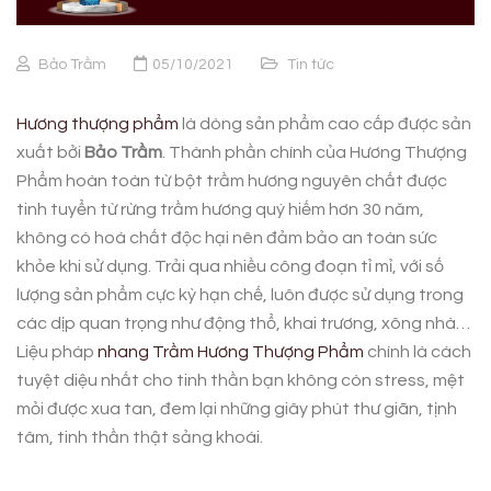
Bảo Trầm
05/10/2021
Tin tức
Hương thượng phẩm
là dòng sản phẩm cao cấp được sản
xuất bởi
Bảo Trầm
. Thành phần chính của Hương Thượng
Phẩm hoàn toàn từ bột trầm hương nguyên chất được
tinh tuyển từ rừng trầm hương quý hiếm hơn 30 năm,
không có hoá chất độc hại nên đảm bảo an toàn sức
khỏe khi sử dụng. Trải qua nhiều công đoạn tỉ mỉ, với số
lượng sản phẩm cực kỳ hạn chế, luôn được sử dụng trong
các dịp quan trọng như động thổ, khai trương, xông nhà…
Liệu pháp
nhang Trầm Hương Thượng Phẩm
chính là cách
tuyệt diệu nhất cho tinh thần bạn không còn stress, mệt
mỏi được xua tan, đem lại những giây phút thư giãn, tịnh
tâm, tinh thần thật sảng khoái.