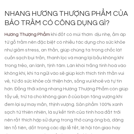
NHANG HƯƠNG THƯỢNG PHẨM CỦA
BẢO TRẦM CÓ CÔNG DỤNG GÌ?
Hương Thượng Phẩm
khi đốt có mùi thơm dịu nhẹ, ấm áp
từ gỗ trầm nên đặc biệt có nhiều tác dụng cho sức khỏe
như giảm stress, an thần, giúp chúng ta trong chốc lát
cuốn sạch bụi trần, thanh lọc và mang lại bầu không khí
trong trẻo, an lành, tịnh tâm. Làn khói trắng tinh hoà vào
không khí, khi ta ngửi vào sẽ giúp kích thích tinh thần vui
vẻ, từ đó sức khỏe cải thiện hơn, sống vui khoẻ và tự tin
hơn. Đồng thời xông nhang Hương Thượng Phẩm còn giúp
tẩy uế, trừ tà cho không gian ở của bạn tăng vượng khí
đem lại sự may mắn, thịnh vượng. Sản phẩm 100% xanh
sạch từ thiên nhiên, là sự kết tinh của tinh hoa đất trời
nên rất thích hợp sử dụng trong thờ cúng ông bà, dâng
lên tổ tiên, dốt trong các dịp lễ tết, lê hội tôn giao hay