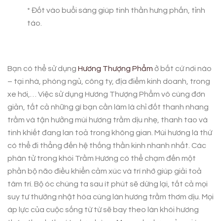
* Đốt vào buổi sáng giúp tinh thần hưng phấn, tỉnh
táo.
Bạn có thể sử dụng
Hương Thượng Phẩm
ở bất cứ nơi nào
– tại nhà, phòng ngủ, công ty, địa điểm kinh doanh, trong
xe hơi,… Việc sử dụng Hương Thượng Phẩm vô cùng đơn
giản, tất cả những gì bạn cần làm là chỉ đốt thanh nhang
trầm và tận hưởng mùi hương trầm dịu nhẹ, thanh tao và
tinh khiết đang lan toả trong không gian. Mùi hương là thứ
có thể đi thẳng đến hệ thống thần kinh nhanh nhất. Các
phân tử trong khói Trầm Hương có thể chạm đến một
phần bộ não điều khiển cảm xúc và trí nhớ giúp giải toả
tâm trí. Bộ óc chúng ta sau ít phút sẽ dừng lại, tất cả mọi
suy tư thường nhật hòa cùng làn hương trầm thơm dịu. Mọi
áp lực của cuộc sống từ từ sẽ bay theo làn khói hương