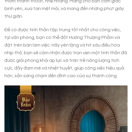
thơm thanh thoát, nhẹ nhàng. Mang cho bạn cảm giác
bình yên, xua tan mệt mỏi, và mang đến những phút giây
thư giãn.
Để có được tinh thần tập trung tốt nhất cho công việc,
tại văn phòng, bạn có thể đốt Hương Thượng Phẩm và
đặt trên bàn làm việc. Hãy yên lặng và hít sâu điều hòa
nhịp thở, bạn sẽ cảm nhận được trọn vẹn một tinh thần đã
được giải phóng khỏi áp lực và tràn trề năng lượng tích
cực, đầy đam mê và nhiệt huyết, giúp công việc hiệu quả
hơn, sẵn sàng chạm đến đỉnh cao của sự thành công.