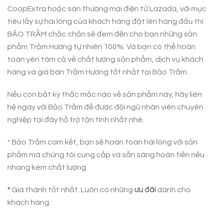
CoopExtra hoặc sàn thương mại điện tử Lazada, với mục
tiêu lấy sự hài lòng của khách hàng đặt lên hàng đầu thì
BẢO TRẦM chắc chắn sẽ đem đến cho bạn những sản
phẩm Trầm Hương tự nhiên 100%. Và bạn có thể hoàn
toàn yên tâm cả về chất lượng sản phẩm, dịch vụ khách
hàng và giá bán Trầm Hương tốt nhất tại Bảo Trầm.
Nếu còn bất kỳ thắc mắc nào về sản phẩm này, hãy liên
hệ ngay với Bảo Trầm để được đội ngũ nhân viên chuyên
nghiệp tại đây hỗ trợ tận tình nhất nhé.
* Bảo Trầm cam kết, bạn sẽ hoàn toàn hài lòng với sản
phẩm mà chúng tôi cung cấp và sẵn sàng hoàn tiền nếu
nhang kém chất lượng.
*
Giá thành tốt nhất. Luôn có những
ưu đãi
dành cho
khách hàng.