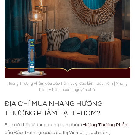
Hương Thượng Phẩm của Bảo Trầm có gì đặc biệt | Bảo trầm | Nhang
trầm – trầm hương nguyên chất
ĐỊA CHỈ MUA NHANG HƯƠNG
THƯỢNG PHẨM TẠI TPHCM?
Bạn có thể sử dụng dòng sản phẩm
Hương Thượng Phẩm
của Bảo Trầm tại các siêu thị Vinmart, techmart,