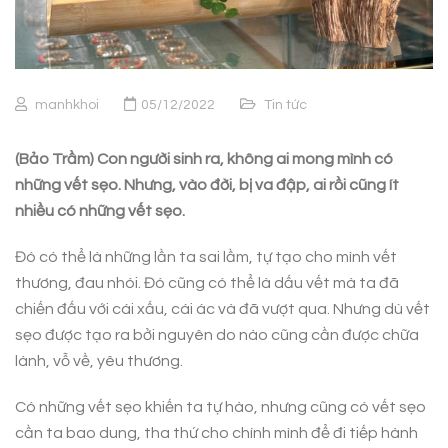
manhkhoi
05/12/2022
Tin tức
(Bảo Trầm) Con người sinh ra, không ai mong mình có
những vết sẹo. Nhưng, vào đời, bị va đập, ai rồi cũng ít
nhiều có những vết sẹo.
Đó có thể là những lần ta sai lầm, tự tạo cho mình vết
thương, đau nhói. Đó cũng có thể là dấu vết mà ta đã
chiến đấu với cái xấu, cái ác và đã vượt qua. Nhưng dù vết
sẹo được tạo ra bởi nguyên do nào cũng cần được chữa
lành, vỗ về, yêu thương.
Có những vết sẹo khiến ta tự hào, nhưng cũng có vết sẹo
cần ta bao dung, tha thứ cho chính mình để đi tiếp hành