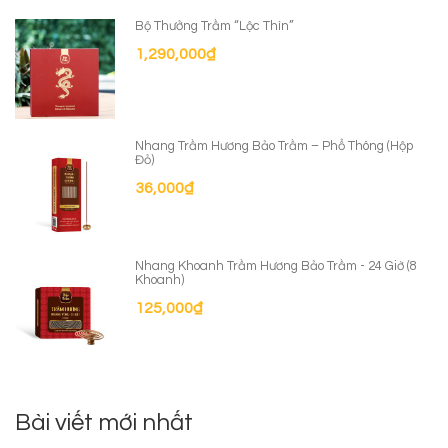
Bộ Thưởng Trầm “Lộc Thìn”
1,290,000
₫
Nhang Trầm Hương Bảo Trầm – Phổ Thông (Hộp
Đỏ)
36,000
₫
Nhang Khoanh Trầm Hương Bảo Trầm - 24 Giờ (8
Khoanh)
125,000
₫
Bài viết mới nhất