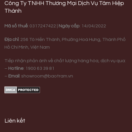
Công Ty TNHH Thương Mại Dịch Vụ Tâm Hiệp
Thành
Mã số thuế
: 0317247422 |
Ngày cấp
: 14/04/2022
Địa chỉ
:
256 Tô Hiến Thành, Phường Hoà Hưng,
Thành Phố
Hồ Chí Minh, Việt Nam
Tiếp nhận phản ánh về chất lượng hàng hóa, dịch vụ qua:
–
Hotline
:
1900 63 39 81
–
Email
:
showroom@baotram.vn
Liên kết