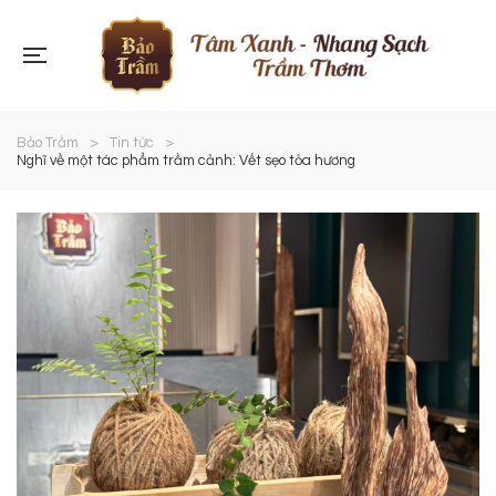
Bảo Trầm
>
Tin tức
>
Nghĩ về một tác phẩm trầm cảnh: Vết sẹo tỏa hương