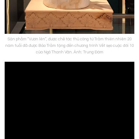
Sản phẩm “Vươn lên”, được chế tác thủ công từ Trầm thiên nhiên 20
năm tuổi đã được Bảo Trầm tặng đến chương trình Vết sẹo cuộc đời 10
của Ngô Thanh Vân. Ảnh: Trung Đàm