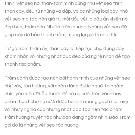
trình. Vết sẹo nơi thân-tâm mình cũng như vết sẹo trên
thân cây, đều từ những va đập. Và có những loại cây, nhờ
vết sẹo mà tạo nên giá trị, mỗi dấu vết là dấu ấn khiến nó
đẹp hơn, thơm hơn. Như là trầm hương. Những vết sẹo đã
giúp cây dó bầu thành trầm, mang lại giá trị cho đời.
Từ gỗ trầm thơm ấy, thân cây lại tiếp tục chịu đựng đầy
kham nhẫn với những nhát đục đẽo của nghệ nhân để tạo
thành tác phẩm.
Trầm cảnh được tạo nên bởi hành trình của những vết sẹo
như vậy, tỏa hương, với nhân dáng được người ta ngắm
nhìn, yêu mến. Phẫu thuật để có nụ cười tròn vành hay
phẫu thuật cho nụ cười được hồi sinh mang gạch nối tuyệt
vời như ý nghĩa của những nhát dao tạo nên tác phẩm
trầm hương tuyệt hảo như bạn đang ngắm nhìn. Bảo Trầm
gọi đó là những vết sẹo tỏa hương.