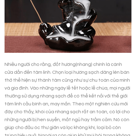
Nhiều người cho rằng, đốt hương(nhang) chính là cánh
cửa dẫn đến tâm linh. Chọn loại hương sạch dâng lên bàn
thờ thể hiện sự thành tâm cũng như sự chu toàn của mình
và gia đình. Vào những ngày lễ tết hoặc lễ chùa, mọi người
thường sử dụng nhang sạch để có thể kết nối với thế giới
tâm linh cầu bình an, may mắn. Theo một nghiên cứu mới
đây cho thấy, khói của nhang sạch rất an toàn, có lợi cho
những người bị hen suyễn, mất ngủ hay trầm cảm. Nó còn
giúp cho đầu óc thư giãn và lọc không khí, loại bỏ côn
trùng hiệu quả. Ngoài ra còn giúp khử mùi hôi trong không