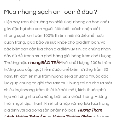
Mua nhang sạch an toàn ở đâu ?
Hiện nay trên thị trường có nhiều loại nhang có hóa chất
gây độc hại cho con người. Nên biết cách nhận biết
nhang sạch an toàn 100% thiên nhiên là điều hết sức
quan trọng, giúp bảo vệ sức khỏe cho gia đình bạn. Và
đặc biệt bạn cần lựa chọn địa điểm uy tín, có chứng nhận
đầy đủ để tránh mua phải hàng giả, hàng kém chất lượng.
Thương hiệu
nhang BẢO TRẦM
với chất lượng 100% trầm
hương cao cấp, quý hiếm được chế biến từ rừng trầm 30
năm, khi đốt lên mùi trầm hương sẽ là phương thuốc đắc
lực giúp chúng ta giải tỏa tâm trí. Chúng tôi đã cho ra mắt
nhiều loại nhang trầm thiết kế bắt mắt, kích thước phù
hợp với từng nhu cầu riêng biệt của khách hàng. Hương
thơm ngọt dịu, thanh khiết phù hợp với mọi lứa tuổi trong
gia đình với ba dòng sản phẩm nổi bật:
Hương Thơm