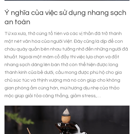
Ý nghĩa của việc sử dụng nhang sạch
an toàn
Từ xa xưa, thờ cúng tổ tiên và các vị thần đã trở thành
một nét văn hóa của người Việt. Đây cũng là dịp để con
cháu quây quần bên nhau tưởng nhớ đến những người đã
khuất. Ngoài một mâm cỗ đầy thì việc lựa chọn và đốt
nhang sạch dâng lên bàn thờ còn thể hiện được lòng
thành kính của bề dưới, cầu mong được phù hộ cho gia
chủ súc túc và thịnh vượng mà nó còn giúp cho không
gian phòng ấm cúng hơn, mùi hương dịu nhẹ của thảo
mộc giúp giải tỏa căng thẳng, giảm stress,…