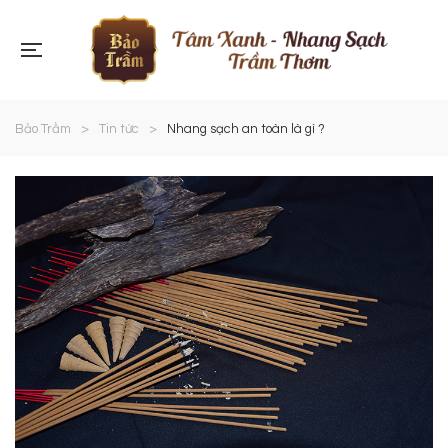
Bảo Trầm
>
Tin tức
>
Nhang sạch an toàn là gì ?