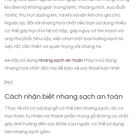
khí đem lại không gian trong lành, thoáng mát, xua đuổi
tà khí, thu hút dương khí, tài khí và vận khí cho gia chủ.
Ngược lại, đối với nhang hoá chất nếu bạn sử dụng nhiều
có thể gây hại cho hệ hô hấp, gây nguy cơ tim mạch và
ung thư phổi. Như vậy, việc chọn một loại hương sạch là
việc rất cần thiết và quan trọng với chúng ta.
=>
Hãy sử dụng
nhang sạch an toàn
thay vì sử dụng
nhang hoá chất độc hại để bảo vệ sức khoẻ bạn nhé!
[irp]
Cách nhận biết nhang sạch an toàn
Thực tế chỉ có vài loại gỗ có thể làm nhang sạch, do có
mùi thơm tự nhiên và thành phần trong gỗ không có chất
gây ảnh hưởng đến sức khỏe của người, có thể sử dụng
làm nhang sạch gồm: