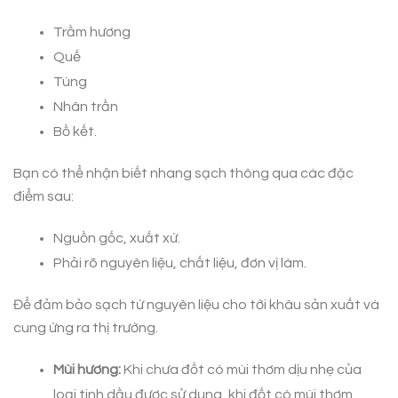
Trầm hương
Quế
Tùng
Nhân trần
Bồ kết.
Bạn có thể nhận biết nhang sạch thông qua các đặc
điểm sau:
Nguồn gốc, xuất xứ.
Phải rõ nguyên liệu, chất liệu, đơn vị làm.
Để đảm bảo sạch từ nguyên liệu cho tới khâu sản xuất và
cung ứng ra thị trường.
Mùi hương:
Khi chưa đốt có mùi thơm dịu nhẹ của
loại tinh dầu được sử dụng, khi đốt có mùi thơm