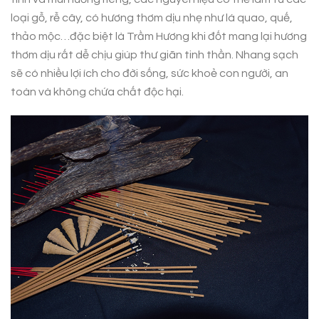
loại gỗ, rễ cây, có hương thơm dịu nhẹ như lá quao, quế,
thảo mộc…đặc biệt là Trầm Hương khi đốt mang lại hương
thơm dịu rất dễ chịu giúp thư giãn tinh thần. Nhang sạch
sẽ có nhiều lợi ích cho đời sống, sức khoẻ con người, an
toàn và không chứa chất độc hại.