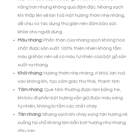
nồng hơn nhưng không quá đậm đặc. Nhang sạch
khi thắp lên sẽ lan toả một hương thơm nhẹ nhàng,
dễ chịu có tác dụng thư giãn nên đảm bảo sức
khỏe cho người dùng.
Màu nhang:
Phần thân của nhang sạch không hóa
chất được sản xuất 100% thiên nhiên không tẩm
màu gì khác nên sẽ có màu tự nhiên của bột gỗ sản
xuất ra nhang.
Khói nhang:
Hương thơm nhẹ nhàng, ít khói, lan toả
vào không khí, tạo cảm giác thư thái, thanh tịnh.
Tăm nhang:
Que tăm thường được làm bằng tre,
khi bóc đi phần bột hương vẫn giữ được màu sáng
tự nhiên, không bị tẩm các chất cháy.
Tàn nhang:
Nhang sạch khi cháy xong tàn hương rơi
xuống tại chỗ không làm bẩn bát hương như nhang
đậu tàn.