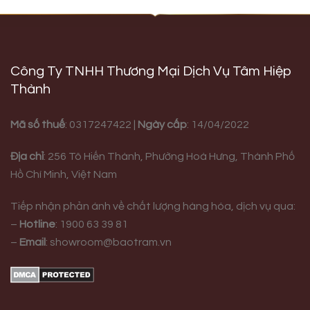
Công Ty TNHH Thương Mại Dịch Vụ Tâm Hiệp
Thành
Mã số thuế
: 0317247422 |
Ngày cấp
: 14/04/2022
Địa chỉ
:
256 Tô Hiến Thành, Phường Hoà Hưng,
Thành Phố
Hồ Chí Minh, Việt Nam
Tiếp nhận phản ánh về chất lượng hàng hóa, dịch vụ qua:
–
Hotline
:
1900 63 39 81
–
Email
:
showroom@baotram.vn