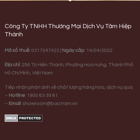
Công Ty TNHH Thương Mại Dịch Vụ Tâm Hiệp
Thành
Mã số thuế
: 0317247422 |
Ngày cấp
: 14/04/2022
Địa chỉ
:
256 Tô Hiến Thành, Phường Hoà Hưng,
Thành Phố
Hồ Chí Minh, Việt Nam
Tiếp nhận phản ánh về chất lượng hàng hóa, dịch vụ qua:
–
Hotline
:
1900 63 39 81
–
Email
:
showroom@baotram.vn