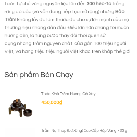
toàn tự chủ vùng nguyên liệu lên đến
300 héc-ta
trồng
rừng dó bầu (và vẫn đang tiếp tục mở rộng) nhưng
Bảo
Trầm
không lấy đó làm thước đo cho sự lớn mạnh của một
thương hiệu nhang dẫn đầu. Điều lớn hơn chúng tôi muốn
hướng đến, là từng bước thay đổi thói quen sử
dụng
nhang trầm nguyên chất
của gần 100 triệu người
Việt, và hàng triệu triệu người Việt khác trên khắp thế giới
Sản phẩm Bán Chạy
Thác Khói Trầm Hương Cối Xay
450,000
₫
Trầm Nụ Tháp (Lư Xông) Cao Cấp Hộp Vàng - 33 g