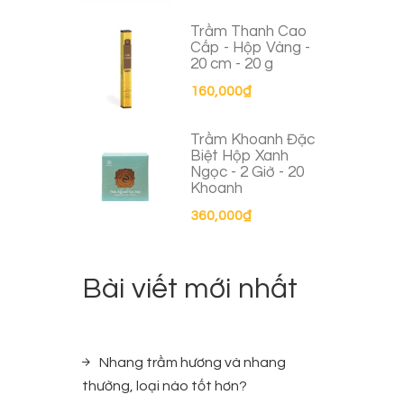
Trầm Thanh Cao
Cấp - Hộp Vàng -
20 cm - 20 g
160,000
₫
Trầm Khoanh Đặc
Biệt Hộp Xanh
Ngọc - 2 Giờ - 20
Khoanh
360,000
₫
Bài viết mới nhất
Nhang trầm hương và nhang
thường, loại nào tốt hơn?