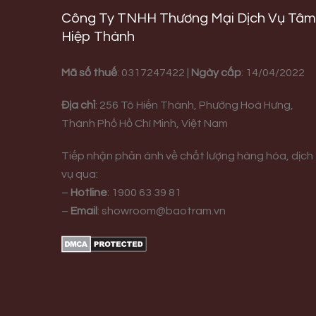
Công Ty TNHH Thương Mại Dịch Vụ Tâm
Hiệp Thành
Mã số thuế
: 0317247422 |
Ngày cấp
: 14/04/2022
Địa chỉ
:
256 Tô Hiến Thành, Phường Hoà Hưng,
Thành Phố Hồ Chí Minh, Việt Nam
Tiếp nhận phản ánh về chất lượng hàng hóa, dịch
vụ qua:
–
Hotline
:
1900 63 39 81
–
Email
:
showroom@baotram.vn