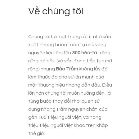
Về chúng tôi
Chúng tôi Là một trong rất ít nhà sản
xuất nhang hoàn toàn tự chủ vùng
nguyên liệu lên đến
300 héc-ta
trồng
rừng dó bầu (và vẫn đang tiếp tục mở
rộng) nhưng
Bảo Trầm
không lấy đó
làm thước đo cho sự lớn mạnh của
một thương hiệu nhang dẫn đầu. Điều
lớn hơn chúng tôi muốn hướng đến, là
từng bước thay đổi thói quen sử
dụng
nhang trầm nguyên chất
của
gần 100 triệu người Việt, và hàng
triệu triệu người Việt khác trên khắp
thế giới