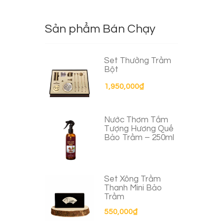
Sản phẩm Bán Chạy
Set Thưởng Trầm
Bột
1,950,000
₫
Nước Thơm Tắm
Tượng Hương Quế
Bảo Trầm – 250ml
Set Xông Trầm
Thanh Mini Bảo
Trầm
550,000
₫