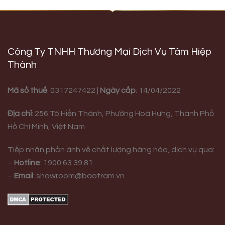
Công Ty TNHH Thương Mại Dịch Vụ Tâm Hiệp
Thành
Mã số thuế
: 0317247422 |
Ngày cấp
: 14/04/2022
Địa chỉ
:
256 Tô Hiến Thành, Phường Hoà Hưng,
Thành Phố
Hồ Chí Minh, Việt Nam
Tiếp nhận phản ánh về chất lượng hàng hóa, dịch vụ qua:
–
Hotline
:
1900 63 39 81
–
Email
:
showroom@baotram.vn