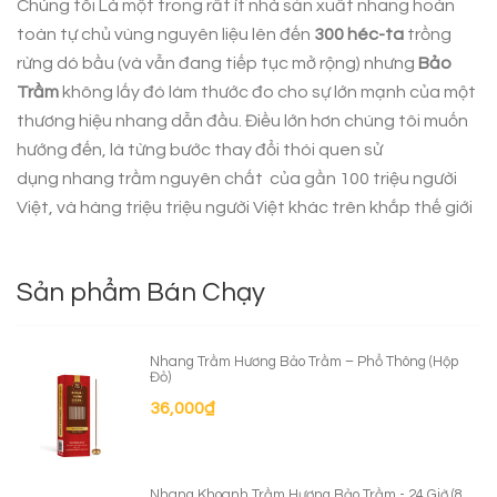
Chúng tôi Là một trong rất ít nhà sản xuất nhang hoàn
toàn tự chủ vùng nguyên liệu lên đến
300 héc-ta
trồng
rừng dó bầu (và vẫn đang tiếp tục mở rộng) nhưng
Bảo
Trầm
không lấy đó làm thước đo cho sự lớn mạnh của một
thương hiệu nhang dẫn đầu. Điều lớn hơn chúng tôi muốn
hướng đến, là từng bước thay đổi thói quen sử
dụng
nhang trầm nguyên chất
của gần 100 triệu người
Việt, và hàng triệu triệu người Việt khác trên khắp thế giới
Sản phẩm Bán Chạy
Nhang Trầm Hương Bảo Trầm – Phổ Thông (Hộp
Đỏ)
36,000
₫
Nhang Khoanh Trầm Hương Bảo Trầm - 24 Giờ (8