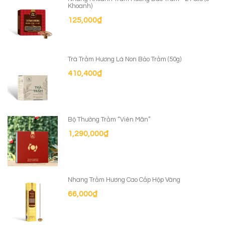
Khoanh)
125,000
₫
Trà Trầm Hương Lá Non Bảo Trầm (50g)
410,400
₫
Bộ Thưởng Trầm “Viên Mãn”
1,290,000
₫
Nhang Trầm Hương Cao Cấp Hộp Vàng
66,000
₫