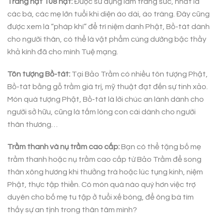
Tràng hạt 108 hạt:
Được sử dụng làm trang sức, nhất là
các bà, các mẹ lớn tuổi khi diện áo dài, áo tràng. Đây cũng
được xem là “pháp khí” để trì niệm danh Phật, Bồ-tát dành
cho người thân, có thể là vật phẩm cúng dường bậc thầy
khả kính đã cho mình Tuệ mạng.
Tôn tượng Bồ-tát:
Tại Bảo Trầm có nhiều tôn tượng Phật,
Bồ-tát bằng gỗ trầm giá trị, mỹ thuật đạt đến sự tinh xảo.
Món quà tượng Phật, Bồ-tát là lời chúc an lành dành cho
người sở hữu, cũng là tấm lòng con cái dành cho người
thân thương…
Trầm thanh và nụ trầm cao cấp:
Bạn có thể tặng bố mẹ
trầm thanh hoặc nụ trầm cao cấp từ Bảo Trầm để song
thân xông hương khi thưởng trà hoặc lúc tụng kinh, niệm
Phật, thực tập thiền. Có món quà nào quý hơn việc trợ
duyên cho bố mẹ tu tập ở tuổi xế bóng, để ông bà tìm
thấy sự an tịnh trong thân tâm mình?