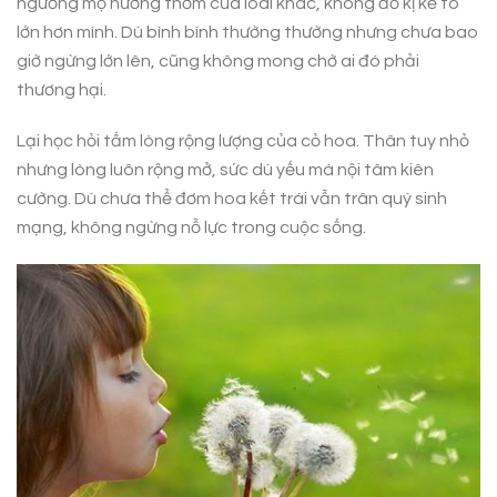
ngưỡng mộ hương thơm của loài khác, không đố kị kẻ to
lớn hơn mình. Dù bình bình thường thường nhưng chưa bao
giờ ngừng lớn lên, cũng không mong chờ ai đó phải
thương hại.
Lại học hỏi tấm lòng rộng lượng của cỏ hoa. Thân tuy nhỏ
nhưng lòng luôn rộng mở, sức dù yếu mà nội tâm kiên
cường. Dù chưa thể đơm hoa kết trái vẫn trân quý sinh
mạng, không ngừng nỗ lực trong cuộc sống.