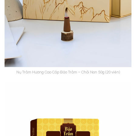
Nụ Trầm Hương Cao Cấp Bảo Trầm – Chồi Non 50g (20 viên)