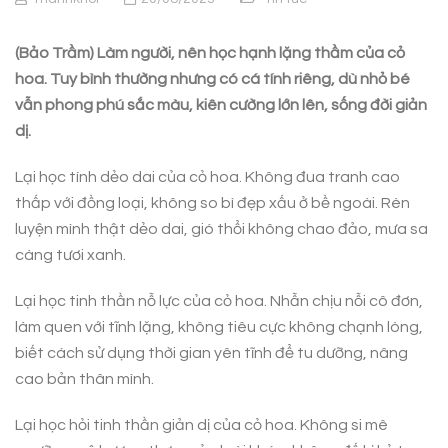
(Bảo Trầm) Làm người, nên học hạnh lặng thầm của cỏ
hoa. Tuy bình thường nhưng có cá tính riêng, dù nhỏ bé
vẫn phong phú sắc màu, kiên cường lớn lên, sống đời giản
dị.
Lại học tính dẻo dai của cỏ hoa. Không đua tranh cao
thấp với đồng loại, không so bì đẹp xấu ở bề ngoài. Rèn
luyện mình thật dẻo dai, gió thổi không chao đảo, mưa sa
càng tươi xanh.
Lại học tinh thần nỗ lực của cỏ hoa. Nhẫn chịu nỗi cô đơn,
làm quen với tĩnh lặng, không tiêu cực không chạnh lòng,
biết cách sử dụng thời gian yên tĩnh để tu dưỡng, nâng
cao bản thân mình.
Lại học hỏi tinh thần giản dị của cỏ hoa. Không si mê