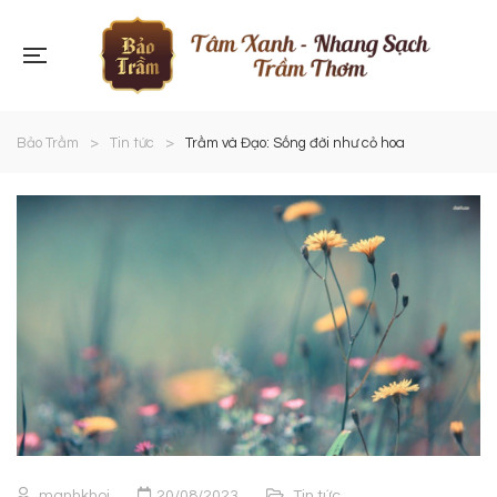
Bảo Trầm
>
Tin tức
>
Trầm và Đạo: Sống đời như cỏ hoa
manhkhoi
20/08/2023
Tin tức