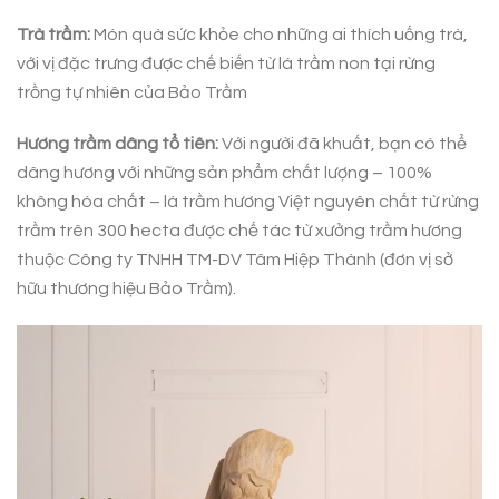
Trà trầm:
Món quà sức khỏe cho những ai thích uống trà,
với vị đặc trưng được chế biến từ lá trầm non tại rừng
trồng tự nhiên của Bảo Trầm
Hương trầm dâng tổ tiên:
Với người đã khuất, bạn có thể
dâng hương với những sản phẩm chất lượng – 100%
không hóa chất – là trầm hương Việt nguyên chất từ rừng
trầm trên 300 hecta được chế tác từ xưởng trầm hương
thuộc Công ty TNHH TM-DV Tâm Hiệp Thành (đơn vị sở
hữu thương hiệu Bảo Trầm).