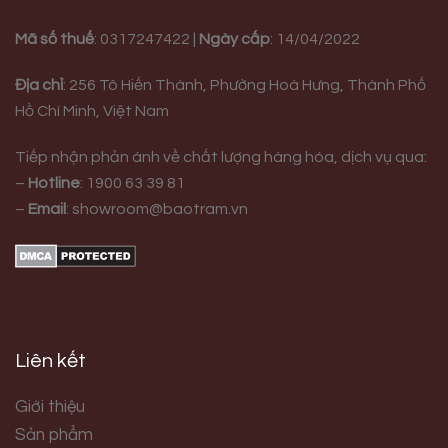
Mã số thuế
: 0317247422 |
Ngày cấp
: 14/04/2022
Địa chỉ
:
256 Tô Hiến Thành, Phường Hoà Hưng,
Thành Phố
Hồ Chí Minh, Việt Nam
Tiếp nhận phản ánh về chất lượng hàng hóa, dịch vụ qua:
–
Hotline
:
1900 63 39 81
–
Email
:
showroom@baotram.vn
Liên kết
Giới thiệu
Sản phẩm