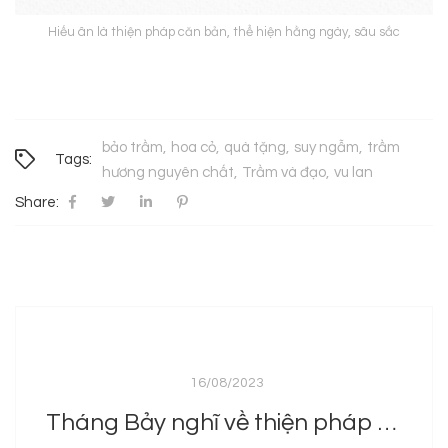
Hiếu ân là thiện pháp căn bản, thể hiện hằng ngày, sâu sắc
bảo trầm
hoa cỏ
quà tặng
suy ngẫm
trầm
Tags:
hương nguyên chất
Trầm và đạo
vu lan
Share:
16/08/2023
Tháng Bảy nghĩ về thiện pháp căn bản