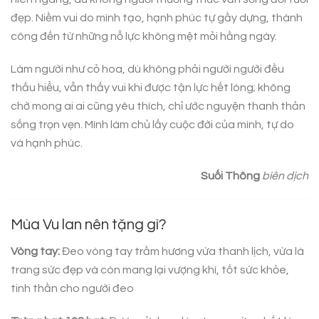
đẹp. Niềm vui do mình tạo, hạnh phúc tự gầy dựng, thành
công đến từ những nỗ lực không mệt mỏi hằng ngày.
Làm người như cỏ hoa, dù không phải người người đều
thấu hiểu, vẫn thấy vui khi được tận lực hết lòng; không
chờ mong ai ai cũng yêu thích, chỉ ước nguyện thanh thản
sống trọn vẹn. Mình làm chủ lấy cuộc đời của mình, tự do
và hạnh phúc.
Suối Thông
biên dịch
Mùa Vu lan nên tặng gì?
Vòng tay:
Đeo vòng tay trầm hương vừa thanh lịch, vừa là
trang sức đẹp và còn mang lại vượng khí, tốt sức khỏe,
tinh thần cho người đeo