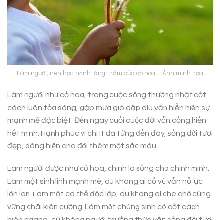
Làm người, nên học hạnh lặng thầm của cỏ hoa… Ảnh minh họa
Làm người như cỏ hoa, trong cuộc sống thường nhật cốt
cách luôn tỏa sáng, gặp mưa gió dập dìu vẫn hiển hiện sự
mạnh mẽ đặc biệt. Đến ngày cuối cuộc đời vẫn cống hiến
hết mình. Hạnh phúc vì chí ít đã từng đến đây, sống đời tươi
đẹp, dâng hiến cho đời thêm một sắc màu.
Làm người được như cỏ hoa, chính là sống cho chính mình.
Làm một sinh linh mạnh mẽ, dù không ai cổ vũ vẫn nỗ lực
lớn lên. Làm một cá thể độc lập, dù không ai che chở cũng
vững chãi kiên cường. Làm một chúng sinh có cốt cách
hiên ngang, dù không người thưởng thức vẫn sống đời tươi