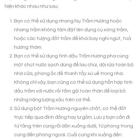
hiện khác nhau như sau:
Bạn có thể sử dụng nhang Nụ Trầm Hương hoặc
nhang trầm không tăm đặt lên dụng cụ xông trầm,
hoặc các tượng đốt trầm để khói bay nghi ngút, toả
hương thơm.
Bạn có thể sử dụng tinh dầu Trầm Hương pha cùng
một chút nước sạch dùng để lau chùi, dội rửa toàn bộ
nhà cửa, phòng ốc để thanh tẩy xú uế trong nhà.
Không chỉ vậy, bạn cũng có thể sử dụng hỗn hợp tinh
dầu trầm với nước rồi tắm gội toàn thân để loại bỏ
những năng lượng xấu trên cơ thể.
Sử dụng bột Trầm Hương nguyên chất, có thể đốt
trực tiếp qua đỉnh đồng hay lư gốm. Lưu ý bạn cần đi
từ tầng trên cùng rồi dần xuống dưới, từ phòng trong
cùng đến phòng ngoài. Cuối cùng khi xuống đến