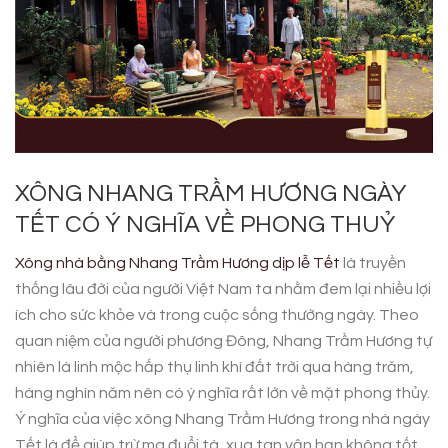
XÔNG NHANG TRẦM HƯƠNG NGÀY
TẾT CÓ Ý NGHĨA VỀ PHONG THUỶ
Xông nhà bằng Nhang Trầm Hương dịp lễ Tết
là truyền
thống lâu đời của người Việt Nam ta nhằm đem lại nhiều lợi
ích cho sức khỏe và trong cuộc sống thường ngày. Theo
quan niệm của người phương Đông, Nhang Trầm Hương tự
nhiên là linh mộc hấp thụ linh khí đất trời qua hàng trăm,
hàng nghìn năm nên có ý nghĩa rất lớn về mặt phong thủy.
Ý nghĩa của việc xông Nhang Trầm Hương trong nhà ngày
Tết là để giúp trừ ma đuổi tà, xua tan vận hạn không tốt,