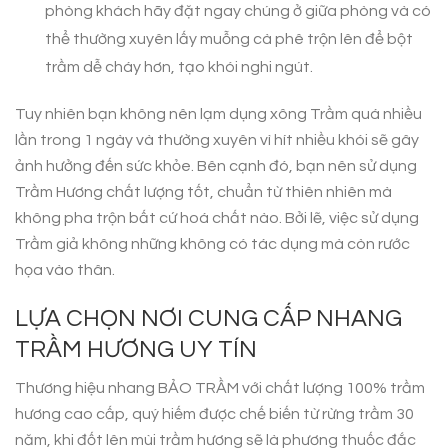
phòng khách hãy đặt ngay chúng ở giữa phòng và có
thể thường xuyên lấy muỗng cà phê trộn lên để bột
trầm dễ cháy hơn, tạo khói nghi ngút.
Tuy nhiên bạn không nên lạm dụng xông Trầm quá nhiều
lần trong 1 ngày và thường xuyên vì hít nhiều khói sẽ gây
ảnh hưởng đến sức khỏe. Bên cạnh đó, bạn nên sử dụng
Trầm Hương chất lượng tốt, chuẩn từ thiên nhiên mà
không pha trộn bất cứ hoá chất nào. Bởi lẽ, việc sử dụng
Trầm giả không những không có tác dụng mà còn rước
họa vào thân.
LỰA CHỌN NƠI CUNG CẤP NHANG
TRẦM HƯƠNG UY TÍN
Thương hiệu nhang BẢO TRẦM với chất lượng 100% trầm
hương cao cấp, quý hiếm được chế biến từ rừng trầm 30
năm, khi đốt lên mùi trầm hương sẽ là phương thuốc đắc