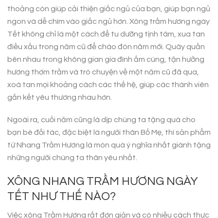
thoảng còn giúp cải thiện giấc ngủ của bạn, giúp bạn ngủ
ngon và dễ chìm vào giấc ngủ hơn. Xông trầm hương ngày
Tết không chỉ là một cách để tu dưỡng tịnh tâm, xua tan
điều xấu trong năm cũ để chào đón năm mới. Quây quần
bên nhau trong không gian gia đình ấm cúng, tận hưởng
hương thơm trầm và trò chuyện về một năm cũ đã qua,
xoá tan mọi khoảng cách các thế hệ, giúp các thành viên
gắn kết yêu thương nhau hơn.
Ngoài ra, cuối năm cũng là dịp chúng ta tặng quà cho
bạn bè đối tác, đặc biệt là người thân Bố Mẹ, thì sản phẩm
từ Nhang Trầm Hương là món quà ý nghĩa nhất giành tặng
những người chúng ta thân yêu nhất.
XÔNG NHANG TRẦM HƯƠNG NGÀY
TẾT NHƯ THẾ NÀO?
Việc xông Trầm Hương rất đơn giản và có nhiều cách thực