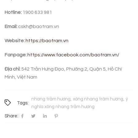
Hotline:
1900 633 981
Email:
cskh@baotram.vn
Website:
https://baotram.vn
Fanpage:
https://www.facebook.com/baotram.vn/
Địa chỉ:
542 Trần Hưng Đạo, Phường 2, Quận 5, Hồ Chí
Minh, Việt Nam
nhang trầm hương
xông nhang trâm hương
ý
Tags:
nghĩa xông nhang trầm hương
Share: