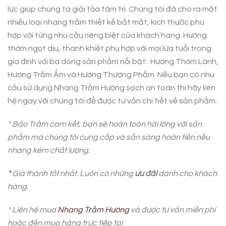
lực giúp chúng ta giải tỏa tâm trí. Chúng tôi đã cho ra mắt
nhiều loại nhang trầm thiết kế bắt mắt, kích thước phù
hợp với từng nhu cầu riêng biệt của khách hàng. Hương
thơm ngọt dịu, thanh khiết phù hợp với mọi lứa tuổi trong
gia đình với ba dòng sản phẩm nổi bật: Hương Thơm Lành,
Hương Trầm Ấm và Hương Thượng Phẩm. Nếu bạn có nhu
cầu sử dụng Nhang Trầm Hương sạch an toàn thì hãy liên
hệ ngay với chúng tôi để được tư vấn chi tiết về sản phẩm.
* Bảo Trầm cam kết, bạn sẽ hoàn toàn hài lòng với sản
phẩm mà chúng tôi cung cấp và sẵn sàng hoàn tiền nếu
nhang kém chất lượng.
*
Giá thành tốt nhất. Luôn có những
ưu đãi
dành cho khách
hàng.
* Liên hệ mua
Nhang Trầm Hương
và được tư vấn miễn phí
hoặc đến mua hàng trực tiếp tại