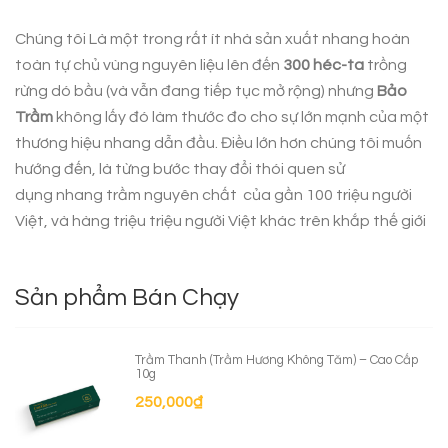
Chúng tôi Là một trong rất ít nhà sản xuất nhang hoàn
toàn tự chủ vùng nguyên liệu lên đến
300 héc-ta
trồng
rừng dó bầu (và vẫn đang tiếp tục mở rộng) nhưng
Bảo
Trầm
không lấy đó làm thước đo cho sự lớn mạnh của một
thương hiệu nhang dẫn đầu. Điều lớn hơn chúng tôi muốn
hướng đến, là từng bước thay đổi thói quen sử
dụng
nhang trầm nguyên chất
của gần 100 triệu người
Việt, và hàng triệu triệu người Việt khác trên khắp thế giới
Sản phẩm Bán Chạy
Trầm Thanh (Trầm Hương Không Tăm) – Cao Cấp
10g
250,000
₫