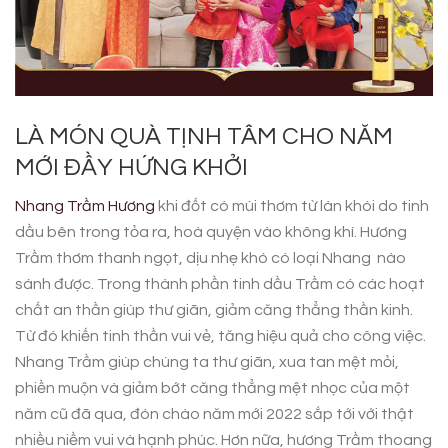
LÀ MÓN QUÀ TỊNH TÂM CHO NĂM
MỚI ĐẦY HỨNG KHỞI
Nhang Trầm Hương
khi đốt có mùi thơm từ làn khói do tinh
dầu bên trong tỏa ra, hoà quyện vào không khí. Hương
Trầm thơm thanh ngọt, dịu nhẹ khó có loại Nhang nào
sánh được. Trong thành phần tinh dầu Trầm có các hoạt
chất an thần giúp thư giãn, giảm căng thẳng thần kinh.
Từ đó khiến tinh thần vui vẻ, tăng hiệu quả cho công việc.
Nhang Trầm giúp chúng ta thư giãn, xua tan mệt mỏi,
phiền muộn và giảm bớt căng thẳng mệt nhọc của một
năm cũ đã qua, đón chào năm mới 2022 sắp tới với thật
nhiều niềm vui và hạnh phúc. Hơn nữa, hương Trầm thoang