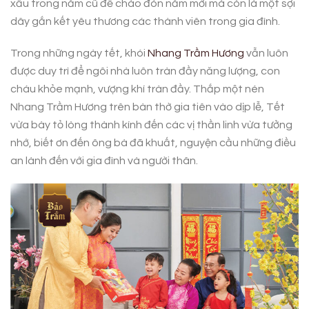
xấu trong năm cũ để chào đón năm mới mà còn là một sợi
dây gắn kết yêu thương các thành viên trong gia đình.
Trong những ngày tết, khói
Nhang Trầm Hương
vẫn luôn
được duy trì để ngôi nhà luôn tràn đầy năng lượng, con
cháu khỏe mạnh, vượng khí tràn đầy. Thắp một nén
Nhang Trầm Hương trên bàn thờ gia tiên vào dịp lễ, Tết
vừa bày tỏ lòng thành kính đến các vị thần linh vừa tưởng
nhớ, biết ơn đến ông bà đã khuất, nguyện cầu những điều
an lành đến với gia đình và người thân.