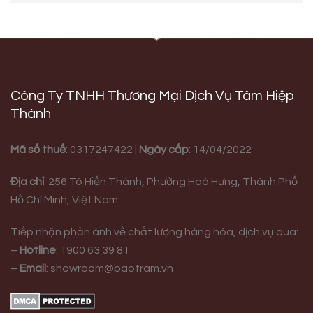
Công Ty TNHH Thương Mại Dịch Vụ Tâm Hiệp
Thành
Mã số thuế
: 0317247422 |
Ngày cấp
: 14/04/2022
Địa chỉ
:
256 Tô Hiến Thành, Phường Hoà Hưng,
Thành Phố
Hồ Chí Minh, Việt Nam
Tiếp nhận phản ánh về chất lượng hàng hóa, dịch vụ qua:
–
Hotline
:
1900 63 39 81
–
Email
:
showroom@baotram.vn