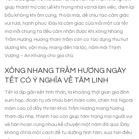
giúp thanh trừ các uế khí trong nhà và nơi làm việc, đem lại
bầu không khí ấm cúng, thoải mái, dễ chịu tạo cảm giác
vui tươi, hạnh phúc. Đây là cảm giác của mỗi một cái tết
mà mỗi chúng ta đều cảm nhận được khi xông Nhang
Trầm Hương. Hương thơm trầm còn có tác dụng thu hút
dương khí, vận may, mang đến tài lộc, năm mới Thịnh
Vượng – An Khang cho gia chủ.
XÔNG NHANG TRẦM HƯƠNG NGÀY
TẾT CÓ Ý NGHĨA VỀ TÂM LINH
Tết là dịp gắn kết tình thân, là khoảng thời gian gia đình
sum họp, đoàn tụ với nhau bên mâm cơm, chén trà. Ngoài
mâm cao cỗ đầy thì làn khói Trầm Hương mang hương
thơm dịu nhẹ, thanh tao còn giúp tâm trạng mọi người vui
vẻ hân hoan cùng nhau kể chuyện một năm đã qua. Đây
không chỉ là một cách để tu dưỡng tịnh tâm, xua tan điều