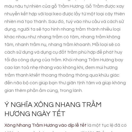
màu nâu tự nhiên của gỗ Trầm Hương. Gỗ Trầm được xay
nhuyễn kết hợp với loại keo được lấy từ một loại cây thiên
nhiên mà tạo thành. Sau đó, tuỳ vào nhu cầu và cách sử
dụng, người ta sẽ tạo hình nhang trầm thành nhiều loại
khác nhau như: nhang trầm có tăm, nhang trầm không
tăm, nhanh trầm nụ, nhang trầm khoanh. Mỗi loại sẽ có
cách sử dụng và dụng cụ đốt trầm phù hợp để phát huy
tối đa công dụng của trầm. Khói nhang Trầm Hương bay
cao lan toả nhẹ nhàng vào không khí, đem mùi hương
trầm thanh khiết thoang thoảng thông qua khứu giác
đến não bộ còn giúp bạn thư giãn tịnh tâm và giúp không
gian thêm phần ấm cúng, trong lành.
Ý NGHĨA XÔNG NHANG TRẦM
HƯƠNG NGÀY TẾT
Xông Nhang Trầm Hương vào dịp lễ tết
là một tục lệ đã có