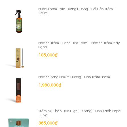
Nước Thơm Tắm Tượng Hương Bưởi Bảo Trầm –
250ml
Nhang Trầm Hương Bảo Trầm – Nhang Trầm Máy
Lạnh
105,000
₫
Nhang Xông Như Ý Hương - Bảo Trầm 38cm
1,980,000
₫
Trầm Nụ Tháp Đặc Biệt (Lư Xông) - Hộp Xanh Ngọc
- 35 g
365,000
₫