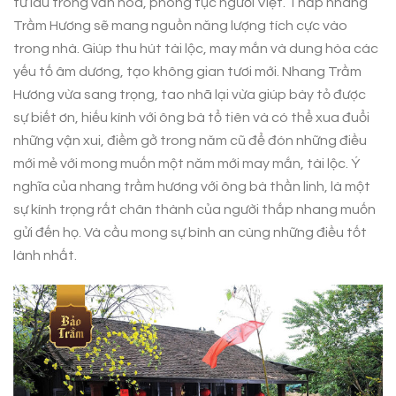
từ lâu trong văn hóa, phong tục người Việt. Thắp nhang
Trầm Hương sẽ mang nguồn năng lượng tích cực vào
trong nhà. Giúp thu hút tài lộc, may mắn và dung hòa các
yếu tố âm dương, tạo không gian tươi mới. Nhang Trầm
Hương vừa sang trọng, tao nhã lại vừa giúp bày tỏ được
sự biết ơn, hiếu kính với ông bà tổ tiên và có thể xua đuổi
những vận xui, điềm gở trong năm cũ để đón những điều
mới mẻ với mong muốn một năm mới may mắn, tài lộc. Ý
nghĩa của nhang trầm hương với ông bà thần linh, là một
sự kính trọng rất chân thành của người thắp nhang muốn
gửi đến họ. Và cầu mong sự bình an cùng những điều tốt
lành nhất.