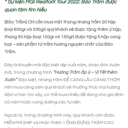
* Sự kiện MGI RealtorX Tour 2022: Bảo Trầm được
quan tâm tìm hiểu
(Bảo Trầm) Chỉ cần mua một thùng nhang trầm 20 hộp
(loại 600gr và 330gr) quý khách sẽ được tặng thêm 2 hộp;
thùng 50 hộp (loại 100gr và 150gr) được tặng 5 hộp cùng
loại – sản phẩm từ trầm hương nguyên chất của Bảo
Trầm.
Đây là khuyến mãi đặc biệt dịp cuối năm, chào đón Xuân
mới, trong chương trình
“Hương Trầm ấp ủ – Vị Tết thêm
Xuân”
. Đặc biệt, nhang trầm ĐỂ CÀNG LÂU CÀNG THƠM
nên mua càng sớm quý khách sẽ thưởng thức mùi hương
đậm vị hơn. Do vậy, có thể mua nhiều để dùng cho gia đình
cả năm hoặc cúng dường các tự viện.
Ngoài ra, trong chương trình này, quý khách còn được
MIỄN PHÍ SHIP và nhận thêm 1 ỐNG ĐỰNG TRẦM CAO