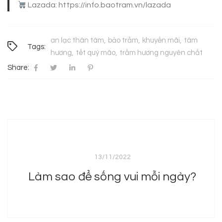
Lazada: https://info.baotram.vn/lazada
an lạc thân tâm
bảo trầm
khuyến mãi
tâm
Tags:
hương
tết quý mão
trầm hương nguyên chất
Share:
13/11/2022
Làm sao để sống vui mỗi ngày?