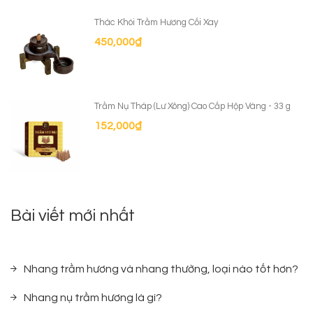
Thác Khói Trầm Hương Cối Xay
450,000
₫
Trầm Nụ Tháp (Lư Xông) Cao Cấp Hộp Vàng - 33 g
152,000
₫
Bài viết mới nhất
Nhang trầm hương và nhang thường, loại nào tốt hơn?
Nhang nụ trầm hương là gì?