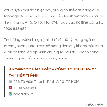
Với khuyến mãi đặc biệt này, quý vị có thể đặt hàng qua
fanpage
Bảo Trầm, hoặc trực tiếp tại
showroom
– 256 Tô
Hiến Thành, P.15, Q.10, TP.HCM, hoặc qua
hotline
công ty:
1900 633 981.
Tin tưởng, với kinh nghiệm hơn 1/4 thế kỷ trong ngành,
#trầm_hương Bảo Trầm sẽ mang đến quý khách một mùa
xuân an lành, ấp áp. Kính chúc quý Đối tác, Khách hàng
những ngày cuối năm an mạnh, như ý…
SHOWROOM BẢO TRẦM – CÔNG TY TNHH TM-DV
TÂM HIỆP THÀNH
256 Tô Hiến Thành, P.15, Q.10, TP.HCM
1900 633 981
baotram.vn
Bảo Trầm