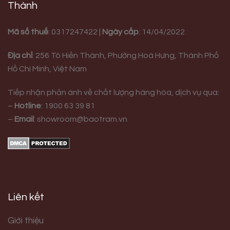
Thành
Mã số thuế
: 0317247422 |
Ngày cấp
: 14/04/2022
Địa chỉ
:
256 Tô Hiến Thành, Phường Hoà Hưng,
Thành Phố
Hồ Chí Minh, Việt Nam
Tiếp nhận phản ánh về chất lượng hàng hóa, dịch vụ qua:
–
Hotline
:
1900 63 39 81
–
Email
:
showroom@baotram.vn
Liên kết
Giới thiệu