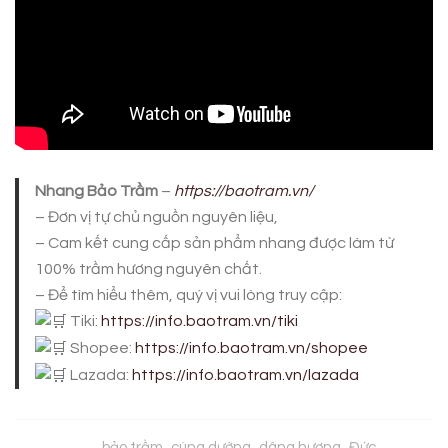
Nhang Bảo Trầm
–
https://baotram.vn/
– Đơn vị tự chủ nguồn nguyên liệu,
– Cam kết cung cấp sản phẩm nhang được làm từ
100% trầm hương nguyên chất.
– Để tìm hiểu thêm, quý vị vui lòng truy cập:
Tiki:
https://info.baotram.vn/tiki
Shopee:
https://info.baotram.vn/shopee
Lazada:
https://info.baotram.vn/lazada
bảo trầm
cúng dường
dâng hương
Đức