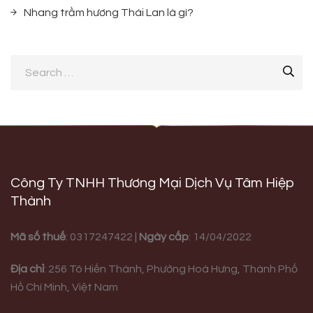
Nhang trầm hương Thái Lan là gì?
Công Ty TNHH Thương Mại Dịch Vụ Tâm Hiệp
Thành
Mã số thuế
: 0317247422 |
Ngày cấp
: 14/04/2022
Địa chỉ
:
256 Tô Hiến Thành, Phường Hoà Hưng,
Thành Phố
Hồ Chí Minh, Việt Nam