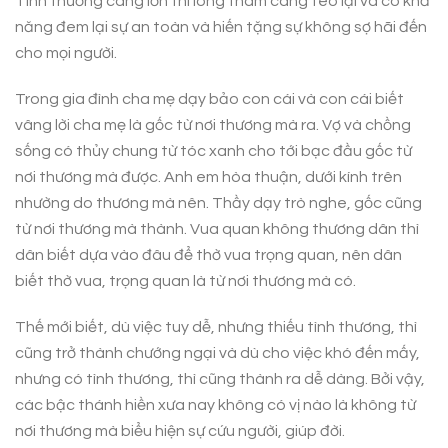
Tình thương càng lớn thì lòng tham càng teo lại và có khả
năng đem lại sự an toàn và hiến tặng sự không sợ hãi đến
cho mọi người.
Trong gia đình cha mẹ dạy bảo con cái và con cái biết
vâng lời cha mẹ là gốc từ nơi thương mà ra. Vợ và chồng
sống có thủy chung từ tóc xanh cho tới bạc đầu gốc từ
nơi thương mà được. Anh em hòa thuận, dưới kính trên
nhường do thương mà nên. Thầy dạy trò nghe, gốc cũng
từ nơi thương mà thành. Vua quan không thương dân thì
dân biết dựa vào đâu để thờ vua trọng quan, nên dân
biết thờ vua, trọng quan là từ nơi thương mà có.
Thế mới biết, dù việc tuy dễ, nhưng thiếu tình thương, thì
cũng trở thành chướng ngại và dù cho việc khó đến mấy,
nhưng có tình thương, thì cũng thành ra dễ dàng. Bởi vậy,
các bậc thánh hiền xưa nay không có vị nào là không từ
nơi thương mà biểu hiện sự cứu người, giúp đời.