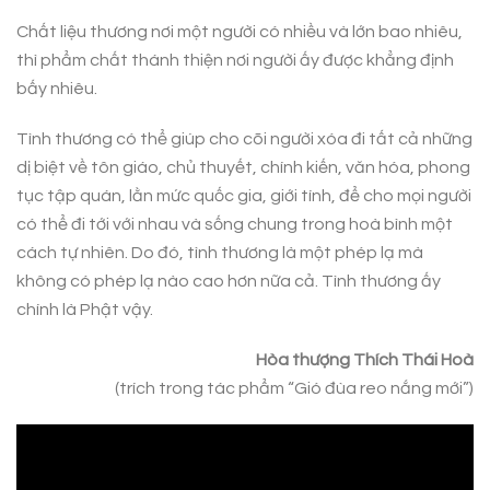
Chất liệu thương nơi một người có nhiều và lớn bao nhiêu,
thì phẩm chất thánh thiện nơi người ấy được khẳng định
bấy nhiêu.
Tình thương có thể giúp cho cõi người xóa đi tất cả những
dị biệt về tôn giáo, chủ thuyết, chính kiến, văn hóa, phong
tục tập quán, lằn mức quốc gia, giới tính, để cho mọi người
có thể đi tới với nhau và sống chung trong hoà bình một
cách tự nhiên. Do đó, tình thương là một phép lạ mà
không có phép lạ nào cao hơn nữa cả. Tình thương ấy
chính là Phật vậy.
Hòa thượng Thích Thái Hoà
(trích trong tác phẩm “Gió đùa reo nắng mới”)