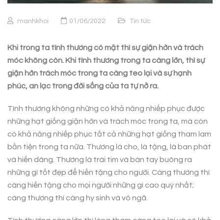
manhkhoi
01/06/2022
Tin tức
Khi trong ta tình thương có mặt thì sự giận hờn và trách
móc không còn. Khi tình thương trong ta càng lớn, thì sự
giận hờn trách móc trong ta càng teo lại và sự hạnh
phúc, an lạc trong đời sống của ta tự nở ra.
Tình thương không những có khả năng nhiếp phục được
những hạt giống giận hờn và trách móc trong ta, mà còn
có khả năng nhiếp phục tất cả những hạt giống tham lam
bần tiện trong ta nữa. Thương là cho, là tặng, là ban phát
và hiến dâng. Thương là trái tim và bàn tay buông ra
những gì tốt đẹp để hiến tặng cho người. Càng thương thì
càng hiến tặng cho mọi người những gì cao quý nhất;
càng thương thì càng hy sinh và vô ngã.