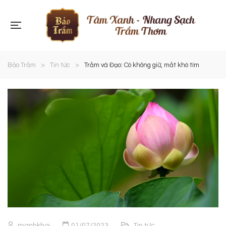
Bảo Trầm
>
Tin tức
>
Trầm và Đạo: Có không giữ, mất khó tìm
manhkhoi
01/07/2023
Tin tức