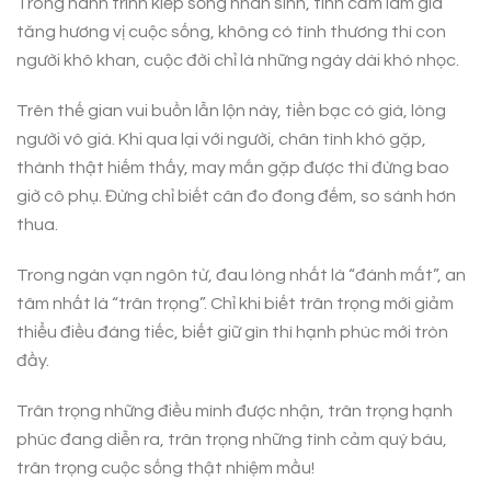
Trong hành trình kiếp sống nhân sinh, tình cảm làm gia
tăng hương vị cuộc sống, không có tình thương thì con
người khô khan, cuộc đời chỉ là những ngày dài khó nhọc.
Trên thế gian vui buồn lẫn lộn này, tiền bạc có giá, lòng
người vô giá. Khi qua lại với người, chân tình khó gặp,
thành thật hiếm thấy, may mắn gặp được thì đừng bao
giờ cô phụ. Đừng chỉ biết cân đo đong đếm, so sánh hơn
thua.
Trong ngàn vạn ngôn từ, đau lòng nhất là “đánh mất”, an
tâm nhất là “trân trọng”. Chỉ khi biết trân trọng mới giảm
thiểu điều đáng tiếc, biết giữ gìn thì hạnh phúc mới tròn
đầy.
Trân trọng những điều mình được nhận, trân trọng hạnh
phúc đang diễn ra, trân trọng những tình cảm quý báu,
trân trọng cuộc sống thật nhiệm mầu!