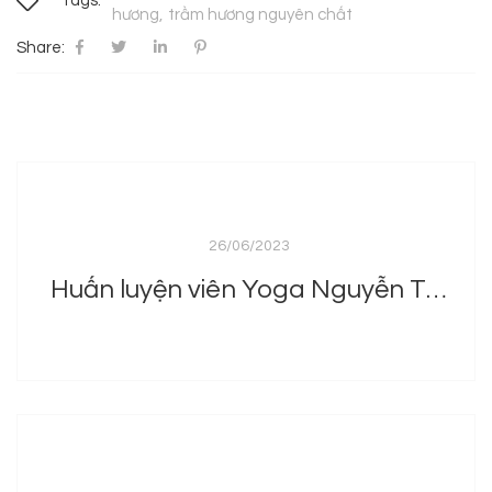
Tags:
hương
trầm hương nguyên chất
Share:
26/06/2023
Huấn luyện viên Yoga Nguyễn Thái Thuận nói về yoga và liệu pháp mùi hương trong tập luyện