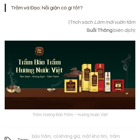
Trầm và Đạo: Nổi giận có gì tốt?
(Trích sách
Làm mới vườn tâm
Suối Thông
biên dịch)
Trầm Hương Bảo Trầm – Hương Nước Việt
bảo trầm
có không giữ
mất khó tìm
trầm