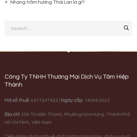
Nhang trầm hương Thái Lan là gì?
Công Ty TNHH Thương Mại Dịch Vụ Tâm Hiệp
Thành
Mã số thuế
: 0317247422 |
Ngày cấp
: 14/04/2022
Địa chỉ
:
256 Tô Hiến Thành, Phường Hoà Hưng,
Thành Phố
Hồ Chí Minh, Việt Nam
Tiếp nhận phản ánh về chất lượng hàng hóa, dịch vụ qua: