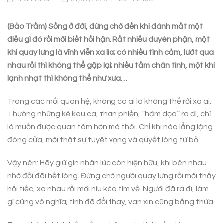
(Bảo Trầm) Sống ở đời, đừng chờ đến khi đánh mất một
điều gì đó rồi mới biết hối hận. Rất nhiều duyên phận, một
khi quay lưng là vĩnh viễn xa lìa; có nhiều tình cảm, lướt qua
nhau rồi thì không thể gặp lại; nhiều tấm chân tình, một khi
lạnh nhạt thì không thể như xưa…
Trong các mối quan hệ, không có ai là không thể rời xa ai.
Thường những kẻ kêu ca, than phiền, “hăm dọa” ra đi, chỉ
là muốn được quan tâm hơn mà thôi. Chỉ khi nào lẳng lặng
đóng cửa, mới thật sự tuyệt vọng và quyết lòng từ bỏ.
Vậy nên: Hãy giữ gìn nhân lúc còn hiện hữu, khi bên nhau
nhớ đối đãi hết lòng. Đừng chờ người quay lưng rồi mới thấy
hối tiếc, xa nhau rồi mới níu kéo tìm về. Người đã ra đi, làm
gì cũng vô nghĩa; tình đã đổi thay, van xin cũng bằng thừa.