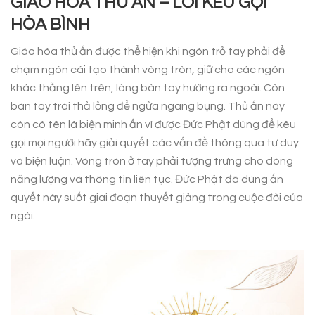
GIÁO HÓA THỦ ẤN – LỜI KÊU GỌI
HÒA BÌNH
Giáo hóa thủ ấn được thể hiện khi ngón trỏ tay phải để
chạm ngón cái tạo thành vòng tròn, giữ cho các ngón
khác thẳng lên trên, lòng bàn tay hướng ra ngoài. Còn
bàn tay trái thả lỏng để ngửa ngang bụng. Thủ ấn này
còn có tên là biện minh ấn vì được Đức Phật dùng để kêu
gọi mọi người hãy giải quyết các vấn đề thông qua tư duy
và biện luận. Vòng tròn ở tay phải tượng trưng cho dòng
năng lượng và thông tin liên tục. Đức Phật đã dùng ấn
quyết này suốt giai đoạn thuyết giảng trong cuộc đời của
ngài.