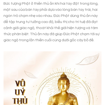
Bức tượng Phật ở thiền thủ ấn khi hai tay đặt trong lòng,
mặt sau của bàn tay phải dựa vào lòng bàn tay trái, hai
ngón trỏ chạm nhẹ vào nhau. Đức Phật dùng thủ ấn này
để tập trung tư tưởng cao độ, biểu thị cho trí tuệ đã đạt
cảnh giới giác ngộ, thoát khỏi thế giới hiện tượng và tâm
thức phân biệt. Thủ ấn này đã giúp Đức Phật chạm tới sự
giác ngộ trong lần thiền cuối cùng dưới gốc cây bồ đề.