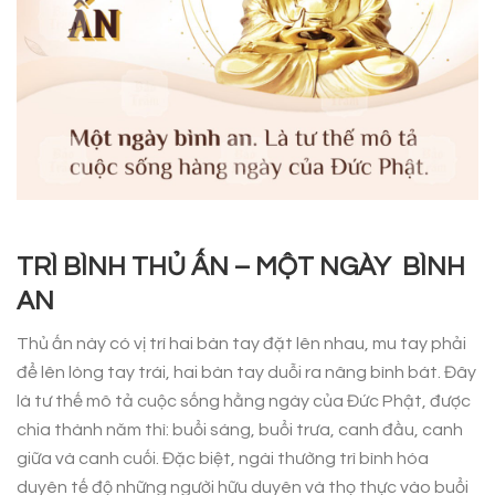
TRÌ BÌNH THỦ ẤN – MỘT NGÀY BÌNH
AN
Thủ ấn này có vị trí hai bàn tay đặt lên nhau, mu tay phải
để lên lòng tay trái, hai bàn tay duỗi ra nâng bình bát. Đây
là tư thế mô tả cuộc sống hằng ngày của Đức Phật, được
chia thành năm thì: buổi sáng, buổi trưa, canh đầu, canh
giữa và canh cuối. Đặc biệt, ngài thường trì bình hóa
duyên tế độ những người hữu duyên và thọ thực vào buổi