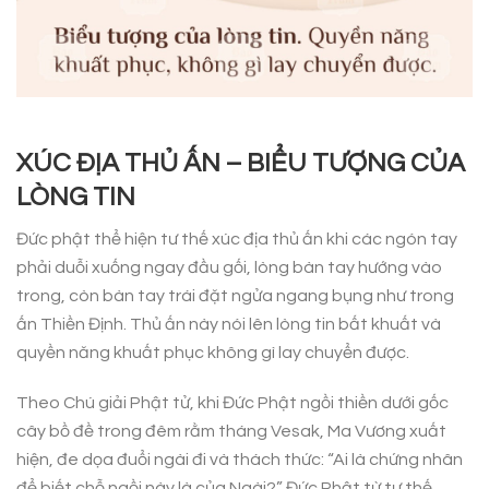
XÚC ĐỊA THỦ ẤN – BIỂU TƯỢNG CỦA
LÒNG TIN
Đức phật thể hiện tư thế xúc địa thủ ấn khi các ngón tay
phải duỗi xuống ngay đầu gối, lòng bàn tay hướng vào
trong, còn bàn tay trái đặt ngửa ngang bụng như trong
ấn Thiền Định. Thủ ấn này nói lên lòng tin bất khuất và
quyền năng khuất phục không gì lay chuyển được.
Theo Chú giải Phật tử, khi Đức Phật ngồi thiền dưới gốc
cây bồ đề trong đêm rằm tháng Vesak, Ma Vương xuất
hiện, đe dọa đuổi ngài đi và thách thức: “Ai là chứng nhân
để biết chỗ ngồi này là của Ngài?” Đức Phật từ tư thế