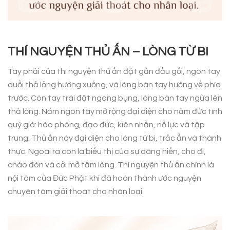
THÍ NGUYỆN THỦ ẤN – LÒNG TỪ BI
Tay phải của thí nguyện thủ ấn đặt gần đầu gối, ngón tay
duỗi thả lỏng hướng xuống, và lòng bàn tay hướng về phía
trước. Còn tay trái đặt ngang bụng, lòng bàn tay ngửa lên
thả lỏng. Năm ngón tay mở rộng đại diện cho năm đức tính
quý giá: hào phóng, đạo đức, kiên nhẫn, nỗ lực và tập
trung. Thủ ấn này đại diện cho lòng từ bi, trắc ẩn và thành
thực. Ngoài ra còn là biểu thị của sự dâng hiến, cho đi,
chào đón và cởi mở tấm lòng. Thí nguyện thủ ấn chính là
nội tâm của Đức Phật khi đã hoàn thành ước nguyện
chuyên tâm giải thoát cho nhân loại.