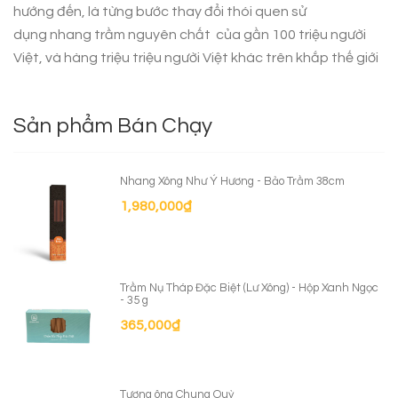
hướng đến, là từng bước thay đổi thói quen sử
dụng
nhang trầm nguyên chất
của gần 100 triệu người
Việt, và hàng triệu triệu người Việt khác trên khắp thế giới
Sản phẩm Bán Chạy
Nhang Xông Như Ý Hương - Bảo Trầm 38cm
1,980,000
₫
Trầm Nụ Tháp Đặc Biệt (Lư Xông) - Hộp Xanh Ngọc
- 35 g
365,000
₫
Tượng ông Chung Quỳ