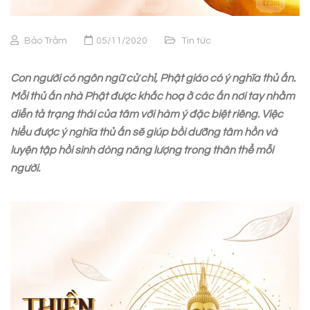
Bảo Trầm
05/11/2020
Tin tức
Con người có ngôn ngữ cử chỉ, Phật giáo có ý nghĩa thủ ấn.
Mỗi thủ ấn nhà Phật được khắc hoạ ở các ấn nơi tay nhằm
diễn tả trạng thái của tâm với hàm ý đặc biệt riêng. Việc
hiểu được ý nghĩa thủ ấn sẽ giúp bồi dưỡng tâm hồn và
luyện tập hồi sinh dòng năng lượng trong thân thể mỗi
người.