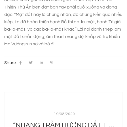
Thiền Thủ Ấn bèn đặt bàn tay phải duỗi xuống và dõng
dạc: “Mặt đất này là chứng nhân, đã chứng kiến qua nhiều
kiếp, ta đã hoàn thiện hạnh Bố thí ba-la-mật, hạnh Trì giới
ba-la-mật, và các ba-la-mật khác.” Lời nói đanh thép làm
mặt đất chấn động, âm thanh vang dội khắp vũ trụ khiến
Ma Vương run sợ và bỏ đi.
Share:
19/08/2020
“NHANG TRẦM HƯƠNG ĐẮT TIỀN LẮM, SAO MUA NỔI”