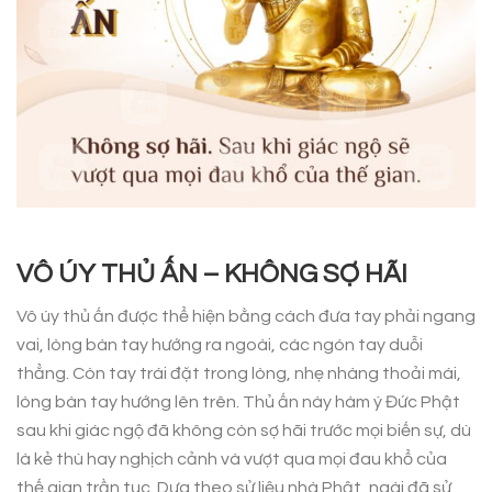
VÔ ÚY THỦ ẤN – KHÔNG SỢ HÃI
Vô úy thủ ấn được thể hiện bằng cách đưa tay phải ngang
vai, lòng bàn tay hướng ra ngoài, các ngón tay duỗi
thẳng. Còn tay trái đặt trong lòng, nhẹ nhàng thoải mái,
lòng bàn tay hướng lên trên. Thủ ấn này hàm ý Đức Phật
sau khi giác ngộ đã không còn sợ hãi trước mọi biến sự, dù
là kẻ thù hay nghịch cảnh và vượt qua mọi đau khổ của
thế gian trần tục. Dựa theo sử liệu nhà Phật, ngài đã sử