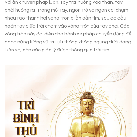
Với ấn chuyển pháp luân, tay trái hướng vào thân, tay
phải hướng ra. Trong mỗi tay, ngón trỏ và ngón cái chạm
nhau tạo thành hai vòng tròn bí ẩn gần tim, sau đó đầu
ngón tay giữa trái chạm vào vòng tròn của tay phải. Các
vòng tròn này đại diện cho bánh xe pháp chuyển động để
dòng năng lượng vũ trụ lưu thông không ngừng dưới dạng
luân xa, còn các giáo lý được thông qua trái tim.